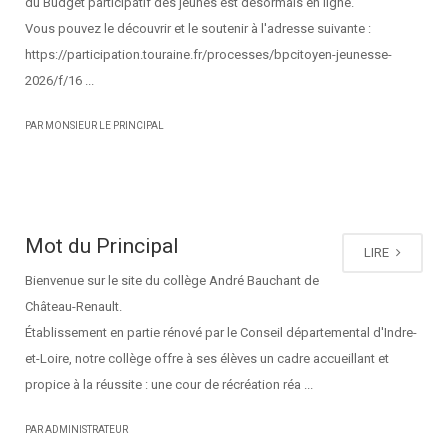
du Budget participatif des jeunes est désormais en ligne.
Vous pouvez le découvrir et le soutenir à l'adresse suivante :
https://participation.touraine.fr/processes/bpcitoyen-jeunesse-
2026/f/16 ...
PAR MONSIEUR LE PRINCIPAL
Mot du Principal
LIRE
Bienvenue sur le site du collège André Bauchant de
Château-Renault.
Établissement en partie rénové par le Conseil départemental d'Indre-
et-Loire, notre collège offre à ses élèves un cadre accueillant et
propice à la réussite : une cour de récréation réa ...
PAR ADMINISTRATEUR