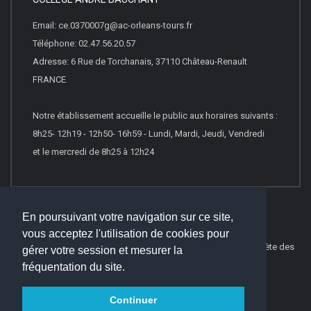
Email: ce.0370007g@ac-orleans-tours.fr
Téléphone: 02.47.56.20.57
Adresse: 6 Rue de Torchanais, 37110 Château-Renault
FRANCE
Notre établissement accueille le public aux horaires suivants :
8h25- 12h19 - 12h50- 16h59 - Lundi, Mardi, Jeudi, Vendredi
et le mercredi de 8h25 à 12h24
En poursuivant votre navigation sur ce site,
vous acceptez l'utilisation de cookies pour
© 2026
Websco Innovations
-
Mentions Légales
-
Liste Complète des
gérer votre session et mesurer la
articles
fréquentation du site.
Continuer