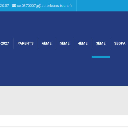
6.20.57
ce.0370007g@ac-orleans-tours.fr
-2027
PARENTS
6ÈME
5ÈME
4ÈME
3ÈME
SEGPA