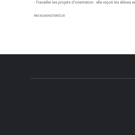
- Travailler les projets d'orientation : elle reçoit les élèves e
PAR ADMINISTRATEUR