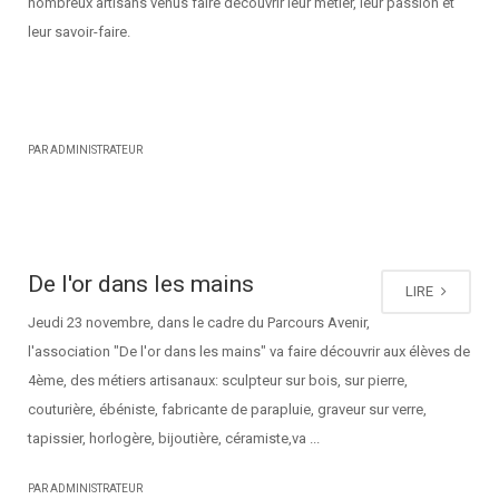
nombreux artisans venus faire découvrir leur métier, leur passion et
leur savoir-faire.
PAR ADMINISTRATEUR
De l'or dans les mains
LIRE
Jeudi 23 novembre, dans le cadre du Parcours Avenir,
l'association "De l'or dans les mains" va faire découvrir aux élèves de
4ème, des métiers artisanaux: sculpteur sur bois, sur pierre,
couturière, ébéniste, fabricante de parapluie, graveur sur verre,
tapissier, horlogère, bijoutière, céramiste,va ...
PAR ADMINISTRATEUR