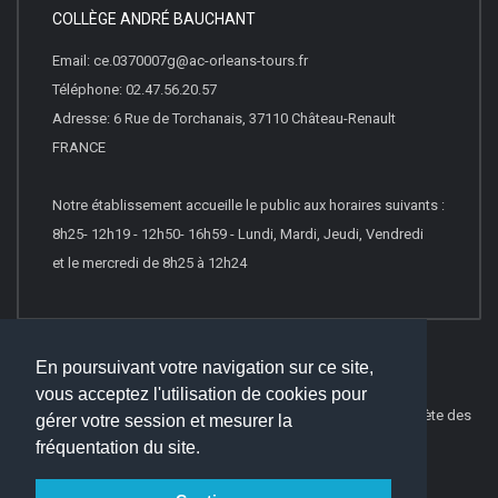
COLLÈGE ANDRÉ BAUCHANT
Email: ce.0370007g@ac-orleans-tours.fr
Téléphone: 02.47.56.20.57
Adresse: 6 Rue de Torchanais, 37110 Château-Renault
FRANCE
Notre établissement accueille le public aux horaires suivants :
8h25- 12h19 - 12h50- 16h59 - Lundi, Mardi, Jeudi, Vendredi
et le mercredi de 8h25 à 12h24
En poursuivant votre navigation sur ce site,
vous acceptez l'utilisation de cookies pour
© 2026
Websco Innovations
-
Mentions Légales
-
Liste Complète des
gérer votre session et mesurer la
articles
fréquentation du site.