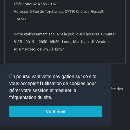
Téléphone: 02.47.56.20.57
Adresse: 6 Rue de Torchanais, 37110 Château-Renault
FRANCE
Notre établissement accueille le public aux horaires suivants :
8h25- 12h19 - 12h50- 16h59 - Lundi, Mardi, Jeudi, Vendredi
et le mercredi de 8h25 à 12h24
En poursuivant votre navigation sur ce site,
vous acceptez l'utilisation de cookies pour
© 2026
Websco Innovations
-
Mentions Légales
-
Liste Complète des
gérer votre session et mesurer la
articles
fréquentation du site.
Continuer