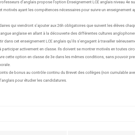
 professeurs d’anglais propose l’option Enseignement LCE anglais niveau 4e s
s et motivés ayant les compétences nécessaires pour suivre un enseignement ap
ires qui viendront s’ajouter aux 26h obligatoires que suivent les élèves chaqu
angue anglaise en allant à la découverte des différentes cultures anglophones d
ir dans cet enseignement LCE anglais qu’ils s’engagent à travailler sérieusem
participer activement en classe. Ils doivent se montrer motivés en toutes cir
re cette option en classe de 3e dans les mêmes conditions, sans pouvoir pre
horale.
points de bonus au contrôle continu du Brevet des collèges (non cumulable ave
anglais pour étudier les candidatures.