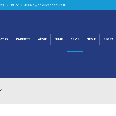
6.20.57
ce.0370007g@ac-orleans-tours.fr
-2027
PARENTS
6ÈME
5ÈME
4ÈME
3ÈME
SEGPA
4