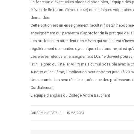
En fonction d’éventuelles places disponibles, l’équipe des
élèves de 5e (futurs élèves de 4e) non latinistes volontaire
demandée.
Cette option est un enseignement facultatif de 2h hebdomada
enseignement qui permettra d’approfondir la pratique de la l
Les professeurs attendent des élèves qui souhaitent s’invest
régulièrement de manière dynamique et autonome, ainsi qu’à 
Les élèves retenus en enseignement LCE 4e doivent poursuiv
latin, le grec ou l’atelier APPN mais cumul possible avec la c
A noter qu’en 3ème, l’implication peut apporter jusqu’à 20 
Une commission sera réunie en présence des professeurs d’
Cordialement,
L’équipe d’anglais du Collège André Bauchant
|
|
PAR ADMINISTRATEUR
15 MAI 2023