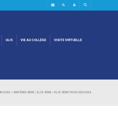
ULIS
VIE AU COLLÈGE
VISITE VIRTUELLE
ACCUEIL
\
MATIÈRES 4ÈME
\
ELCE 4ÈME
»
ELCE 4ÈME POUR 2023/2024