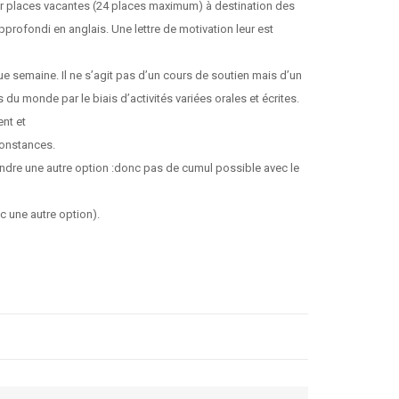
ur places vacantes (24 places maximum) à destination des
profondi en anglais. Une lettre de motivation leur est
e semaine. Il ne s’agit pas d’un cours de soutien mais d’un
u monde par le biais d’activités variées orales et écrites.
ent et
constances.
ndre une autre option :donc pas de cumul possible avec le
c une autre option).